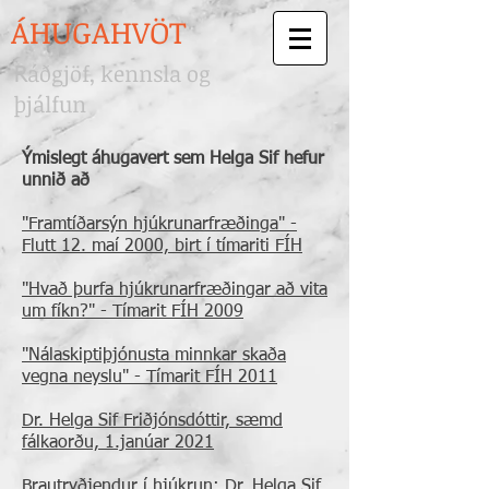
ÁHUGAHVÖT
áðgjöf, kennsla og
R
þjálfun
Ýmislegt áhugavert sem Helga Sif hefur
unnið að
"Framtíðarsýn hjúkrunarfræðinga" -
Flutt 12. maí 2000, birt í tímariti FÍH
"Hvað þurfa hjúkrunarfræðingar að vita
um fíkn?" - Tímarit FÍH 2009
"Nálaskiptiþjónusta minnkar skaða
vegna neyslu" - Tímarit FÍH 2011
Dr. Helga Sif Friðjónsdóttir, sæmd
fálkaorðu, 1.janúar 2021
Brautryðjendur í hjúkrun: Dr. Helga Sif