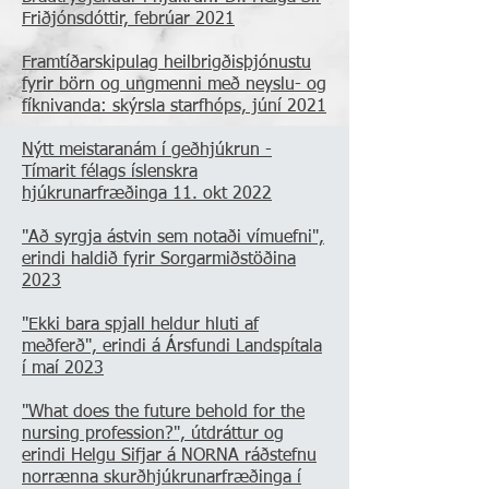
Friðjónsdóttir, febrúar 2021
Framtíðarskipulag heilbrigðisþjónustu
fyrir börn og ungmenni með neyslu- og
fíknivanda: skýrsla starfhóps, júní 2021
Nýtt meistaranám í geðhjúkrun -
Tímarit félags íslenskra
hjúkrunarfræðinga 11. okt 2022
"Að syrgja ástvin sem notaði vímuefni",
erindi haldið fyrir Sorgarmiðstöðina
2023
"Ekki bara spjall heldur hluti af
meðferð", erindi á Ársfundi Landspítala
í maí 2023
"What does the future behold for the
nursing profession?", útdráttur og
erindi Helgu Sifjar á NORNA ráðstefnu
norrænna skurðhjúkrunarfræðinga í